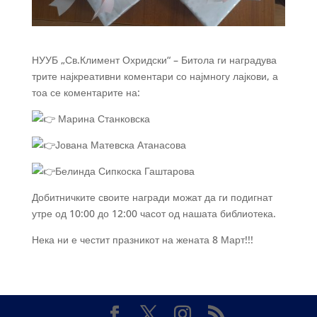
НУУБ „Св.Климент Охридски“ – Битола ги наградува
трите најкреативни коментари со најмногу лајкови, а
тоа се коментарите на:
Марина Станковска
Јована Матевска Атанасова
Белинда Сипкоска Гаштарова
Добитничките своите награди можат да ги подигнат
утре од 10:00 до 12:00 часот од нашата библиотека.
Нека ни е честит празникот на жената 8 Март!!!