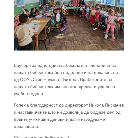
Ваучери за едногодишна бесплатна членарина во
нашата библиотека беа поделени и на првачињата
од ООУ „Стив Наумов“- Битола. Вработените во
нашата библиотека им посакаа среќна и успешна
учебна година.
Голема благодарност до директорот Никола Пискачев
и наставничките што ни дозволија да бидиме дел од
првите училишни денови и да ги израдуваме
првачињата.
Се гледаме во библиотека!