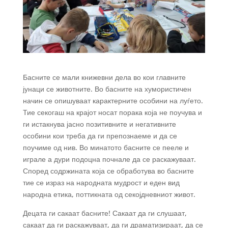
Басните се мали книжевни дела во кои главните
јунаци се животните. Во басните на хумористичен
начин се опишуваат карактерните особини на луѓето.
Тие секогаш на крајот носат порака која не поучува и
ги истакнува јасно позитивните и негативните
особини кои треба да ги препознаеме и да се
поучиме од нив. Во минатото басните се пееле и
играле а дури подоцна почнале да се раскажуваат.
Според содржината која се обработува во басните
тие се израз на народната мудрост и еден вид
народна етика, поттикната од секојдневниот живот.
Децата ги сакаат басните! Сакаат да ги слушаат,
сакаат да ги раскажуваат, да ги драматизираат, да се