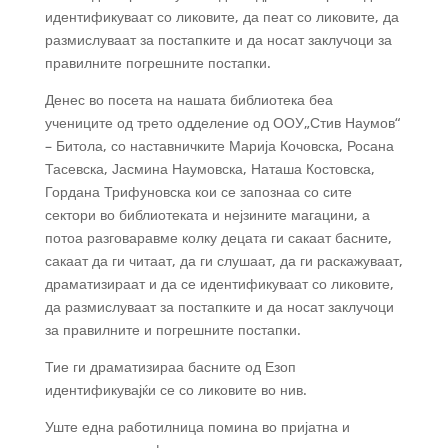
идентификуваат со ликовите, да пеат со ликовите, да
размислуваат за постапките и да носат заклучоци за
правилните погрешните постапки.
Денес во посета на нашата библиотека беа
учениците од трето одделение од ООУ„Стив Наумов“
– Битола, со наставничките Марија Кочовска, Росана
Тасевска, Јасмина Наумовска, Наташа Костовска,
Гордана Трифуновска кои се запознаа со сите
сектори во библиотеката и нејзините магацини, а
потоа разговаравме колку децата ги сакаат басните,
сакаат да ги читаат, да ги слушаат, да ги раскажуваат,
драматизираат и да се идентификуваат со ликовите,
да размислуваат за постапките и да носат заклучоци
за правилните и погрешните постапки.
Тие ги драматизираа басните од Езоп
идентификувајќи се со ликовите во нив.
Уште една работилница помина во пријатна и