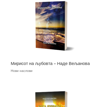
Мирисот на љубовта – Наде Вељанова
Нови наслови