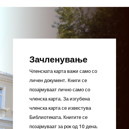
Зачленување
Членската карта важи само со
личен документ. Книги се
позајмуваат лично само со
членска карта. За изгубена
членска карта се известува
Библиотеката. Книгите се
позајмуваат за рок од 10 дена.