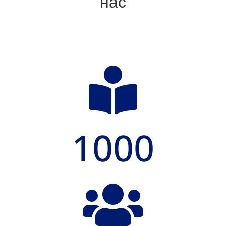
нас

1000
