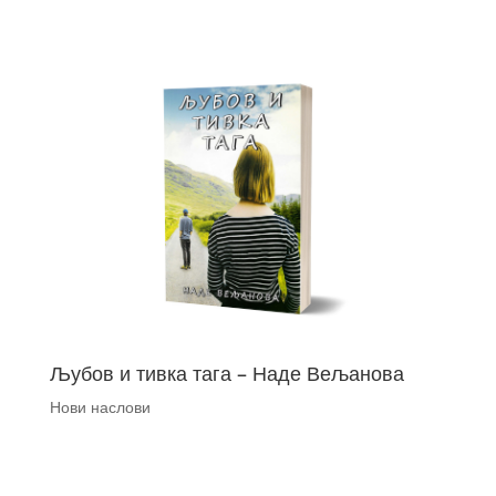
Љубов и тивка тага – Наде Вељанова
Нови наслови