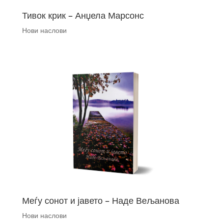
Тивок крик – Анџела Марсонс
Нови наслови
Меѓу сонот и јавето – Наде Вељанова
Нови наслови