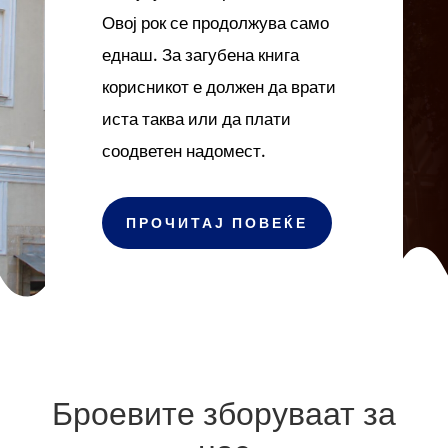
Овој рок се продолжува само
еднаш. За загубена книга
корисникот е должен да врати
иста таква или да плати
соодветен надомест.
ПРОЧИТАЈ ПОВЕЌЕ
Броевите зборуваат за