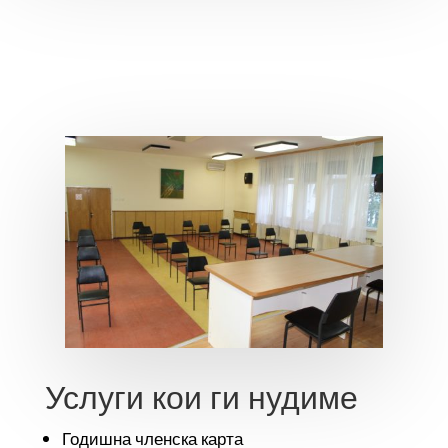
Услуги кои ги нудиме
Годишна членска карта