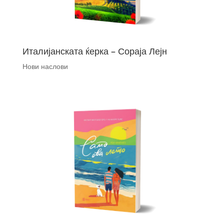
Италијанската ќерка – Сораја Лејн
Нови наслови