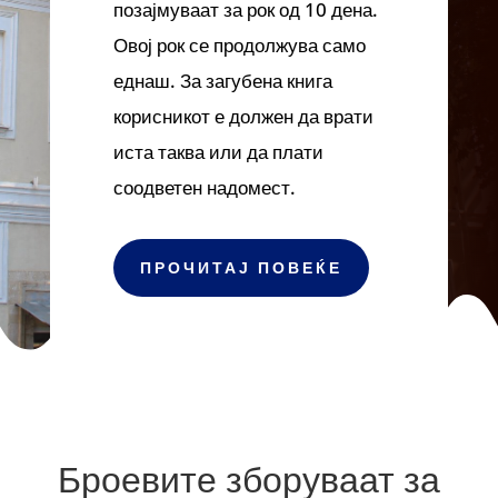
позајмуваат за рок од 10 дена.
Овој рок се продолжува само
еднаш. За загубена книга
корисникот е должен да врати
иста таква или да плати
соодветен надомест.
ПРОЧИТАЈ ПОВЕЌЕ
Броевите зборуваат за