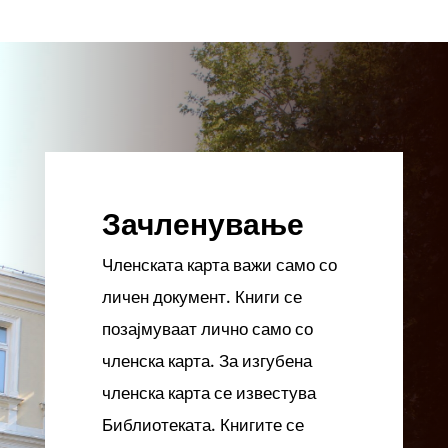
Зачленување
Членската карта важи само со
личен документ. Книги се
позајмуваат лично само со
членска карта. За изгубена
членска карта се известува
Библиотеката. Книгите се