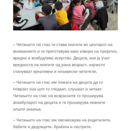
– Читањето на глас ги става книгите во центарот на
вниманието и ги претставува како извори на пријатно,
вредно и возбудливо искуство. Децата, кои ја учат
вредноста на
книгите од рана возраст, најчесто
стануваат креативни и независни читатели.
– Читањето на глас им помага на децата да го
поврзат она што го гледаат, слушаат и читаат.
Читањето на глас на возрасните го проширува
вокабуларот на децата и ги проширува нивните
општи знаења.
– Читањето на глас им овозможува на родителите,
бабите и дедовците, браќата и сестрите,