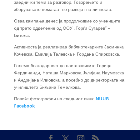
заеднички теми за разговор. Говорењето и
зборувањето помагаат во развојот на личноста.
Оваа кампања денес ја продолживме со учениците
од трето одделение од ООУ „Ѓорѓи Сугарев” –
Битола.
Активноста ја реализираа библиотекарките Јасминка
Кочевска, Емилија Талевска и Гордана Спирковска.
Голема благодарност до наставничките Горица
Фердинанди, Наташа Марковска,Јулијана Наумовска
и Андријана Илиовска, а посебно до директорката на
училиштето Биљана Темелкова.
Повеќе фотографии на следниот линк:
NUUB
Facebook