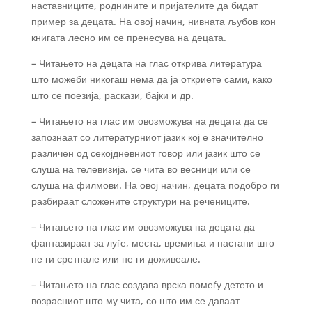
наставниците, роднините и пријателите да бидат
пример за децата. На овој начин, нивната љубов кон
книгата лесно им се пренесува на децата.
– Читањето на децата на глас открива литература
што можеби никогаш нема да ја откриете сами, како
што се поезија, раскази, бајки и др.
– Читањето на глас им овозможува на децата да се
запознаат со литературниот јазик кој е значително
различен од секојдневниот говор или јазик што се
слуша на телевизија, се чита во весници или се
слуша на филмови. На овој начин, децата подобро ги
разбираат сложените структури на речениците.
– Читањето на глас им овозможува на децата да
фантазираат за луѓе, места, времиња и настани што
не ги сретнале или не ги доживеале.
– Читањето на глас создава врска помеѓу детето и
возрасниот што му чита, со што им се даваат